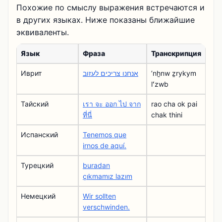
Похожие по смыслу выражения встречаются и
в других языках. Ниже показаны ближайшие
эквиваленты.
Язык
Фраза
Транскрипция
Иврит
אנחנו צריכים לעזוב
ʼnẖnw ẕrykym
lʻzwb
Тайский
เรา จะ ออก ไป จาก
rao cha ok pai
ที่นี่
chak thini
Испанский
Tenemos que
irnos de aquí.
Турецкий
buradan
çıkmamız lazım
Немецкий
Wir sollten
verschwinden.