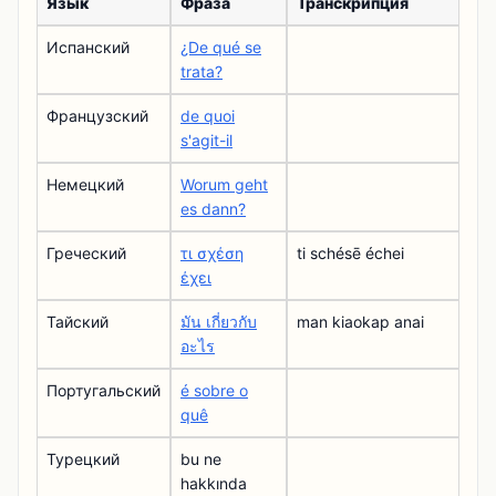
Язык
Фраза
Транскрипция
Испанский
¿De qué se
trata?
Французский
de quoi
s'agit-il
Немецкий
Worum geht
es dann?
Греческий
τι σχέση
ti schésē échei
έχει
Тайский
มัน เกี่ยวกับ
man kiaokap anai
อะไร
Португальский
é sobre o
quê
Турецкий
bu ne
hakkında