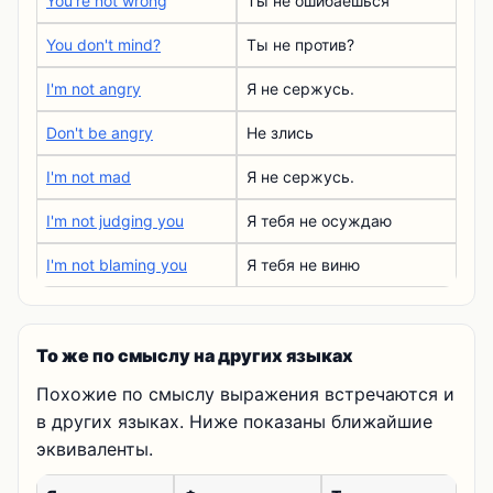
You're not wrong
Ты не ошибаешься
You don't mind?
Ты не против?
I'm not angry
Я не сержусь.
Don't be angry
Не злись
I'm not mad
Я не сержусь.
I'm not judging you
Я тебя не осуждаю
I'm not blaming you
Я тебя не виню
То же по смыслу на других языках
Похожие по смыслу выражения встречаются и
в других языках. Ниже показаны ближайшие
эквиваленты.