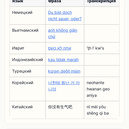
Язык
Фраза
Транскрипция
Немецкий
Du bist doch
nicht sauer, oder?
Вьетнамский
anh không giận
chứ
Иврит
אתה לא כועס
ʼţh lʼ kwʻs
Индонезийский
kau tidak marah
Турецкий
kızgın değil misin
Корейский
너한테 화난 거 아
neohante
니야
hwanan geo
aniya
Китайский
你没有生气吧
nǐ méi yǒu
shēng qì ba