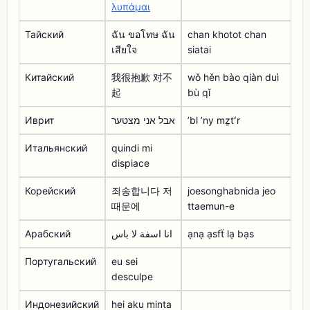
λυπάμαι
Тайский
ฉัน ขอโทษ ฉัน
chan khotot chan
เสียใจ
siatai
Китайский
我很抱歉 对不
wǒ hěn bào qiàn duì
起
bù qǐ
Иврит
אבל אני מצטער
ʼbl ʼny mẕtʻr
Итальянский
quindi mi
dispiace
Корейский
죄송합니다 저
joesonghabnida jeo
때문에
ttaemun-e
Арабский
انا اسفة لا باس
ạnạ ạsfẗ lạ bạs
Португальский
eu sei
desculpe
Индонезийский
hei aku minta