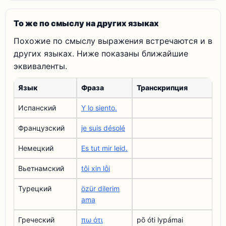
То же по смыслу на других языках
Похожие по смыслу выражения встречаются и в
других языках. Ниже показаны ближайшие
эквиваленты.
Язык
Фраза
Транскрипция
Испанский
Y lo siento.
Французский
je suis désolé
Немецкий
Es tut mir leid.
Вьетнамский
tôi xin lỗi
Турецкий
özür dilerim
ama
Греческий
πω ότι
pō óti lypámai