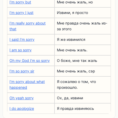
I'm sorry but
Мне очень жаль, но
I'm sorry I just
Извини, я просто
I'm really sorry about
Мне правда очень жаль из-
that
за этого
I said I'm sorry
Я же извинился
I am so sorry
Мне очень жаль.
Oh my God I'm so sorry
О боже, мне так жаль
I'm so sorry sir
Мне очень жаль, сэр
I'm sorry about what
Я сожалею о том, что
happened
произошло.
Oh yeah sorry
Ох, да, извини
I do apologize
Я правда извиняюсь