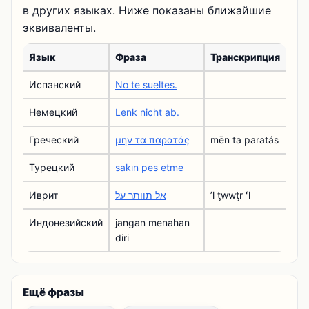
в других языках. Ниже показаны ближайшие
эквиваленты.
Язык
Фраза
Транскрипция
Испанский
No te sueltes.
Немецкий
Lenk nicht ab.
Греческий
μην τα παρατάς
mēn ta paratás
Турецкий
sakın pes etme
Иврит
אל תוותר על
ʼl ţwwţr ʻl
Индонезийский
jangan menahan
diri
Ещё фразы