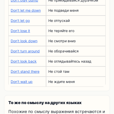
Don't play dumb
Не прикидывайся дурачком
Don't let me down
Не подведи меня
Don't let go
Не отпускай
Don't lose it
Не теряйте его
Don't look down
Не смотри вниз
Don't turn around
Не оборачивайся
Don't look back
Не оглядывайтесь назад
Don't stand there
Не стой там
Don't wait up
Не ждите меня
То же по смыслу на других языках
Похожие по смыслу выражения встречаются и