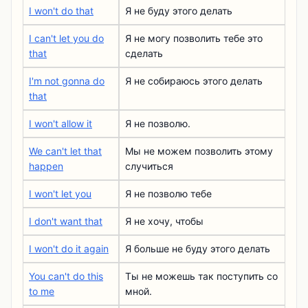
I won't do that
Я не буду этого делать
I can't let you do
Я не могу позволить тебе это
that
сделать
I'm not gonna do
Я не собираюсь этого делать
that
I won't allow it
Я не позволю.
We can't let that
Мы не можем позволить этому
happen
случиться
I won't let you
Я не позволю тебе
I don't want that
Я не хочу, чтобы
I won't do it again
Я больше не буду этого делать
You can't do this
Ты не можешь так поступить со
to me
мной.