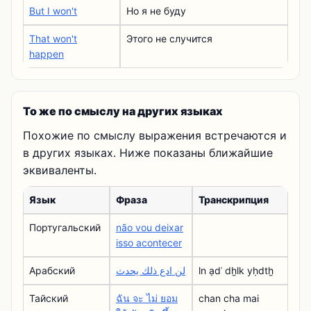
But I won't
Но я не буду
That won't
Этого не случится
happen
То же по смыслу на других языках
Похожие по смыслу выражения встречаются и
в других языках. Ниже показаны ближайшие
эквиваленты.
Язык
Фраза
Транскрипция
Португальский
não vou deixar
isso acontecer
Арабский
لن ادع ذلك يحدث
ln ạdʿ dẖlk yḥdtẖ
Тайский
ฉัน จะ ไม่ ยอม
chan cha mai