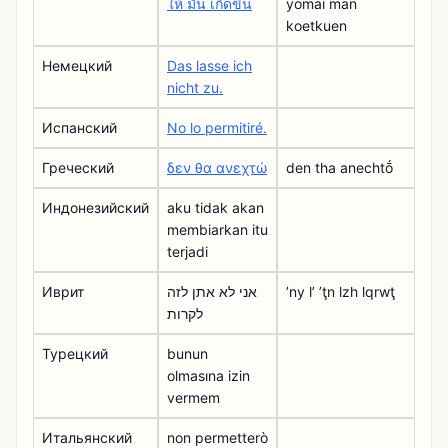
ให้ มัน เกิดขึ้น
yomai man
koetkuen
Немецкий
Das lasse ich
nicht zu.
Испанский
No lo permitiré.
Греческий
δεν θα ανεχτώ
den tha anechtṓ
Индонезийский
aku tidak akan
membiarkan itu
terjadi
Иврит
אני לא אתן לזה
ʼny lʼ ʼţn lzh lqrwţ
לקרות
Турецкий
bunun
olmasına izin
vermem
Итальянский
non permetterò