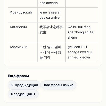
che accada
Французский
je ne laisserai
pas ça arriver
Китайский
我不会让这种事
wǒ bù huì ràng
发生
zhè zhǒng shì fā
shēng
Корейский
그런 일이 일어
geuleon il-i il-
나게 놔두지 않
eonage nwaduji
을 거야
anh-eul geoya
Ещё фразы
← Предыдущая
Все фразы языка
Следующая →