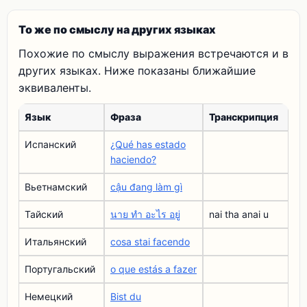
То же по смыслу на других языках
Похожие по смыслу выражения встречаются и в
других языках. Ниже показаны ближайшие
эквиваленты.
Язык
Фраза
Транскрипция
Испанский
¿Qué has estado
haciendo?
Вьетнамский
cậu đang làm gì
Тайский
นาย ทํา อะไร อยู่
nai tha anai u
Итальянский
cosa stai facendo
Португальский
o que estás a fazer
Немецкий
Bist du