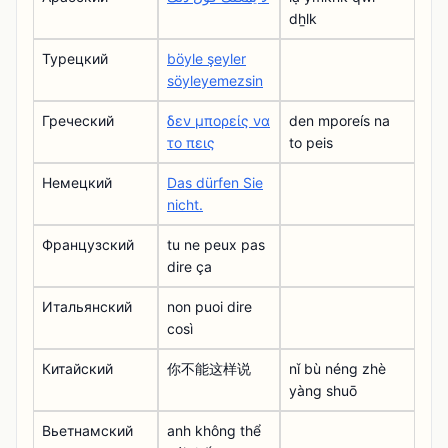
dẖlk
Турецкий
böyle şeyler
söyleyemezsin
Греческий
δεν μπορείς να
den mporeís na
το πεις
to peis
Немецкий
Das dürfen Sie
nicht.
Французский
tu ne peux pas
dire ça
Итальянский
non puoi dire
così
Китайский
你不能这样说
nǐ bù néng zhè
yàng shuō
Вьетнамский
anh không thể