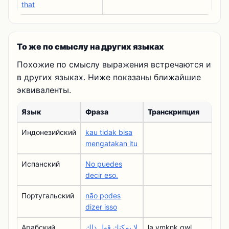
that
То же по смыслу на других языках
Похожие по смыслу выражения встречаются и
в других языках. Ниже показаны ближайшие
эквиваленты.
Язык
Фраза
Транскрипция
Индонезийский
kau tidak bisa
mengatakan itu
Испанский
No puedes
decir eso.
Португальский
não podes
dizer isso
Арабский
لا يمكنك قول ذلك
lạ ymknk qwl