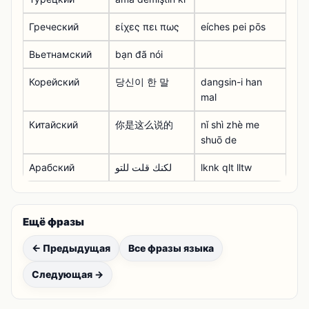
Греческий
είχες πει πως
eíches pei pōs
Вьетнамский
bạn đã nói
Корейский
당신이 한 말
dangsin-i han
mal
Китайский
你是这么说的
nǐ shì zhè me
shuō de
Арабский
لكنك قلت للتو
lknk qlt lltw
Ещё фразы
← Предыдущая
Все фразы языка
Следующая →