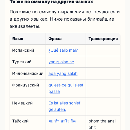
То же по смыслу на других языках
Похожие по смыслу выражения встречаются и
в других языках. Ниже показаны ближайшие
эквиваленты.
Язык
Фраза
Транскрипция
Испанский
¿Qué salió mal?
Турецкий
yanlış olan ne
Индонезийский
apa yang salah
Французский
qu'est-ce qui s'est
passé
Немецкий
Es ist alles schief
gelaufen.
Тайский
ผม ทํา อะไร ผิด
phom tha anai
phit