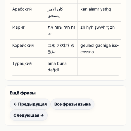
Арабский
كان الامر
kạn ạlạmr ystḥq
يستحق
Иврит
זה היה שווה את
zh hyh şwwh ʼţ zh
זה
Корейский
그럴 가치가 있
geuleol gachiga iss-
었나
eossna
Турецкий
ama buna
değdi
Ещё фразы
← Предыдущая
Все фразы языка
Следующая →