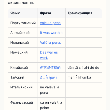
эквиваленты.
Язык
Фраза
Транскрипция
Португальский
valeu a pena
Английский
It was worth it
Испанский
Valió la pena.
Немецкий
Das war es
wert.
Китайский
但它是值得的
dàn tā shì zhí dé de
Тайский
มัน ก็ คุ้มค่า
man k็ khumka
Итальянский
ne valeva la
pena
Французский
ça en valait la
peine