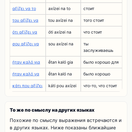
αξίζει να το
axízei na to
стоит
του αξίζει να
tou axízei na
того стоит
ότι αξίζει να
óti axízei na
что стоит
σου αξίζει να
sou axízei na
ты
заслуживаешь
ήταν καλό για
ḗtan kaló gia
было хорошо для
ήταν καλό να
ḗtan kaló na
было хорошо
κάτι που αξίζει
káti pou axízei
что-то, что стоит
То же по смыслу на других языках
Похожие по смыслу выражения встречаются и
в других языках. Ниже показаны ближайшие