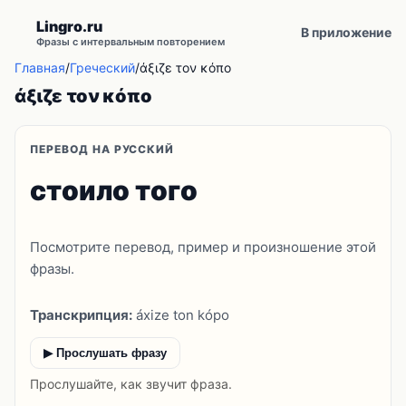
Lingro.ru
В приложение
Фразы с интервальным повторением
Главная
/
Греческий
/
άξιζε τον κόπο
άξιζε τον κόπο
ПЕРЕВОД НА РУССКИЙ
стоило того
Посмотрите перевод, пример и произношение этой
фразы.
Транскрипция:
áxize ton kópo
▶ Прослушать фразу
Прослушайте, как звучит фраза.