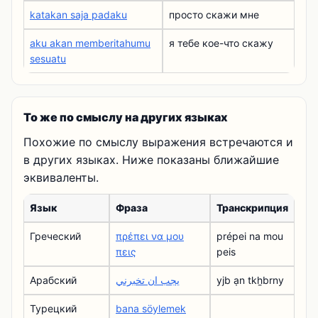
katakan saja padaku
просто скажи мне
aku akan memberitahumu
я тебе кое-что скажу
sesuatu
То же по смыслу на других языках
Похожие по смыслу выражения встречаются и
в других языках. Ниже показаны ближайшие
эквиваленты.
Язык
Фраза
Транскрипция
Греческий
πρέπει να μου
prépei na mou
πεις
peis
Арабский
يجب ان تخبرني
yjb ạn tkẖbrny
Турецкий
bana söylemek