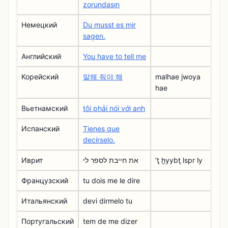
zorundasın
Немецкий
Du musst es mir
sagen.
Английский
You have to tell me
Корейский
말해 줘야 해
malhae jwoya
hae
Вьетнамский
tôi phải nói với anh
Испанский
Tienes que
decírselo.
Иврит
את חייבת לספר לי
ʼţ ẖyybţ lspr ly
Французский
tu dois me le dire
Итальянский
devi dirmelo tu
Португальский
tem de me dizer