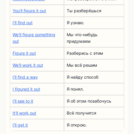
You'll figure it out
Ты разберёшься
I'll find out
Я узнаю.
We'll figure something
Мы что-нибудь
out
придумаем
Figure it out
Разберись с этим
We'll work it out
Мы всё решим
I'll find a way
Я найду способ
I figured it out
Я понял.
I'll see to it
Я об этом позабочусь
It'll work out
Всё получится
I'll get it
Я открою.