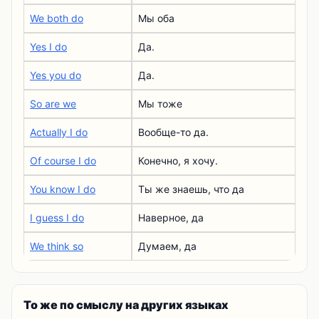
We both do
Мы оба
Yes I do
Да.
Yes you do
Да.
So are we
Мы тоже
Actually I do
Вообще-то да.
Of course I do
Конечно, я хочу.
You know I do
Ты же знаешь, что да
I guess I do
Наверное, да
We think so
Думаем, да
То же по смыслу на других языках