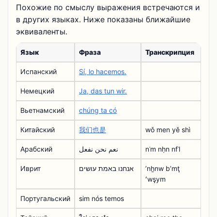
Похожие по смыслу выражения встречаются и
в других языках. Ниже показаны ближайшие
эквиваленты.
Язык
Фраза
Транскрипция
Испанский
Sí, lo hacemos.
Немецкий
Ja, das tun wir.
Вьетнамский
chúng ta có
Китайский
我们也是
wǒ men yě shì
Арабский
نعم نحن نفعل
nʿm nḥn nfʿl
Иврит
אנחנו באמת עושים
ʼnẖnw bʼmţ
ʻwşym
Португальский
sim nós temos