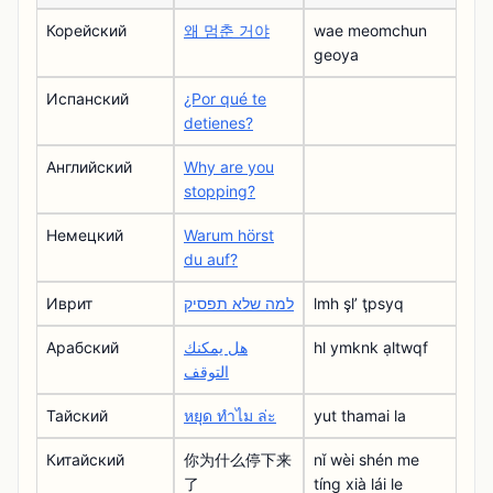
Корейский
왜 멈춘 거야
wae meomchun
geoya
Испанский
¿Por qué te
detienes?
Английский
Why are you
stopping?
Немецкий
Warum hörst
du auf?
Иврит
למה שלא תפסיק
lmh şlʼ ţpsyq
Арабский
هل يمكنك
hl ymknk ạltwqf
التوقف
Тайский
หยุด ทําไม ล่ะ
yut thamai la
Китайский
你为什么停下来
nǐ wèi shén me
了
tíng xià lái le