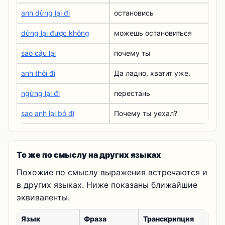
anh dừng lại đi
остановись
dừng lại được không
можешь остановиться
sao cậu lại
почему ты
anh thôi đi
Да ладно, хватит уже.
ngừng lại đi
перестань
sao anh lại bỏ đi
Почему ты уехал?
То же по смыслу на других языках
Похожие по смыслу выражения встречаются и
в других языках. Ниже показаны ближайшие
эквиваленты.
Язык
Фраза
Транскрипция