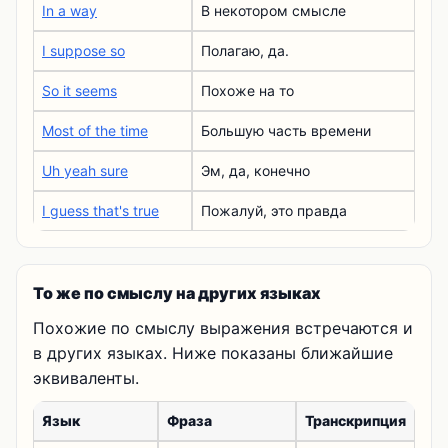
In a way
В некотором смысле
I suppose so
Полагаю, да.
So it seems
Похоже на то
Most of the time
Большую часть времени
Uh yeah sure
Эм, да, конечно
I guess that's true
Пожалуй, это правда
То же по смыслу на других языках
Похожие по смыслу выражения встречаются и
в других языках. Ниже показаны ближайшие
эквиваленты.
Язык
Фраза
Транскрипция