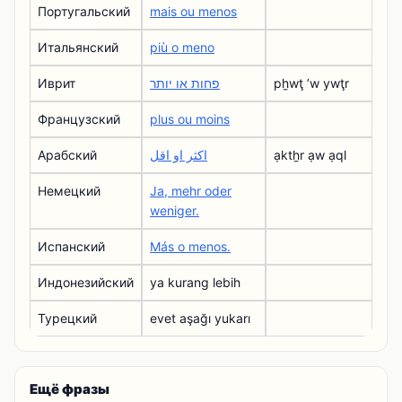
Португальский
mais ou menos
Итальянский
più o meno
Иврит
פחות או יותר
pẖwţ ʼw ywţr
Французский
plus ou moins
Арабский
اكثر او اقل
ạktẖr ạw ạql
Немецкий
Ja, mehr oder
weniger.
Испанский
Más o menos.
Индонезийский
ya kurang lebih
Турецкий
evet aşağı yukarı
Ещё фразы