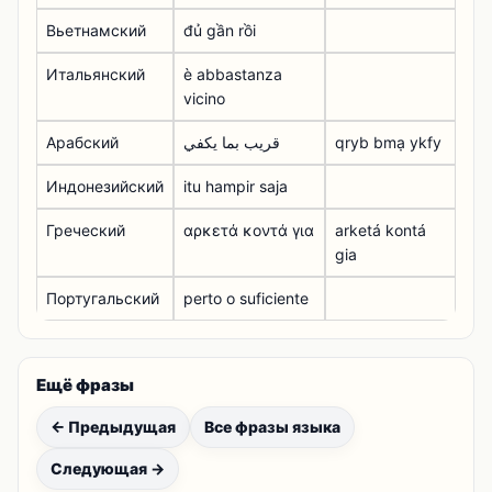
Вьетнамский
đủ gần rồi
Итальянский
è abbastanza
vicino
Арабский
قريب بما يكفي
qryb bmạ ykfy
Индонезийский
itu hampir saja
Греческий
αρκετά κοντά για
arketá kontá
gia
Португальский
perto o suficiente
Ещё фразы
← Предыдущая
Все фразы языка
Следующая →