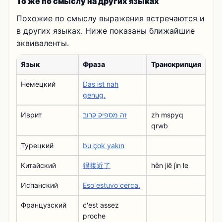
То же по смыслу на других языках
Похожие по смыслу выражения встречаются и
в других языках. Ниже показаны ближайшие
эквиваленты.
Язык
Фраза
Транскрипция
Немецкий
Das ist nah
genug.
Иврит
זה מספיק קרוב
zh mspyq
qrwb
Турецкий
bu çok yakın
Китайский
很接近了
hěn jiē jìn le
Испанский
Eso estuvo cerca.
Французский
c'est assez
proche