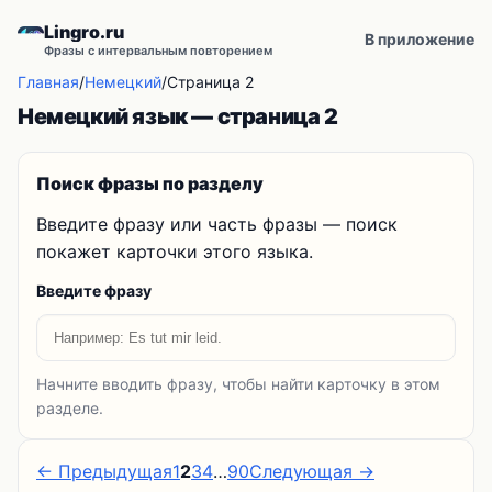
Lingro.ru
В приложение
Фразы с интервальным повторением
Главная
/
Немецкий
/
Страница 2
Немецкий язык — страница 2
Поиск фразы по разделу
Введите фразу или часть фразы — поиск
покажет карточки этого языка.
Введите фразу
Начните вводить фразу, чтобы найти карточку в этом
разделе.
← Предыдущая
1
2
3
4
…
90
Следующая →