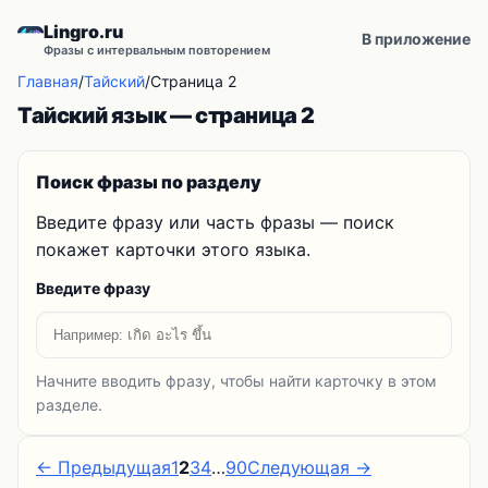
Lingro.ru
В приложение
Фразы с интервальным повторением
Главная
/
Тайский
/
Страница 2
Тайский язык — страница 2
Поиск фразы по разделу
Введите фразу или часть фразы — поиск
покажет карточки этого языка.
Введите фразу
Начните вводить фразу, чтобы найти карточку в этом
разделе.
← Предыдущая
1
2
3
4
…
90
Следующая →