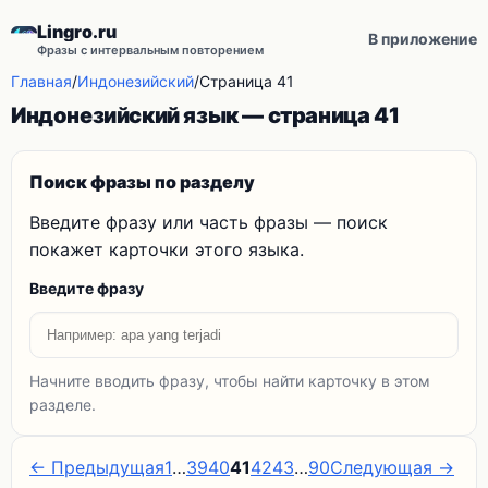
Lingro.ru
В приложение
Фразы с интервальным повторением
Главная
/
Индонезийский
/
Страница 41
Индонезийский язык — страница 41
Поиск фразы по разделу
Введите фразу или часть фразы — поиск
покажет карточки этого языка.
Введите фразу
Начните вводить фразу, чтобы найти карточку в этом
разделе.
← Предыдущая
1
…
39
40
41
42
43
…
90
Следующая →