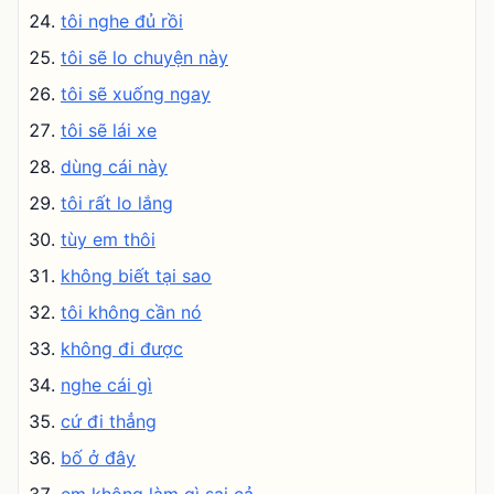
tôi nghe đủ rồi
tôi sẽ lo chuyện này
tôi sẽ xuống ngay
tôi sẽ lái xe
dùng cái này
tôi rất lo lắng
tùy em thôi
không biết tại sao
tôi không cần nó
không đi được
nghe cái gì
cứ đi thẳng
bố ở đây