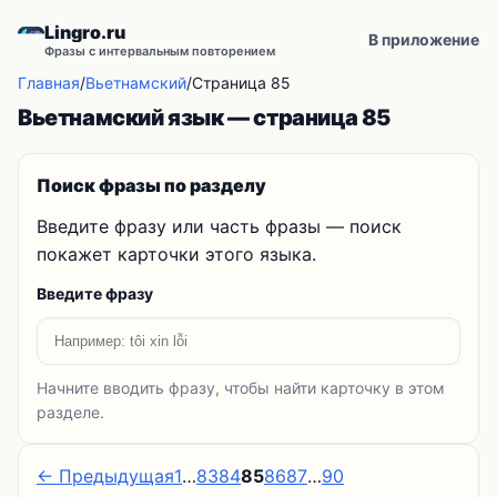
Lingro.ru
В приложение
Фразы с интервальным повторением
Главная
/
Вьетнамский
/
Страница 85
Вьетнамский язык — страница 85
Поиск фразы по разделу
Введите фразу или часть фразы — поиск
покажет карточки этого языка.
Введите фразу
Начните вводить фразу, чтобы найти карточку в этом
разделе.
← Предыдущая
1
…
83
84
85
86
87
…
90