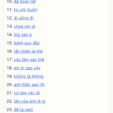
đã hoàn tất
họ chỉ muốn
đi uống đi
chưa nói gì
thứ sáu à
bánh quy đây
tất nhiên là thế
cậu làm sao thế
em bị sao vậy
không là không
anh thấy sao rồi
cứ làm vậy đi
tên của anh là gì
để ta xem