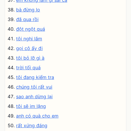
em không làm gì sai cả
bà đừng lo
đã qua rồi
đột ngột quá
tôi nghi lắm
gọi cô ấy đi
tôi bỏ lỡ gì à
trời tối quá
tôi đang kiểm tra
chúng tôi rất vui
sao anh dừng lại
tôi sẽ im lặng
anh có quà cho em
rất xứng đáng