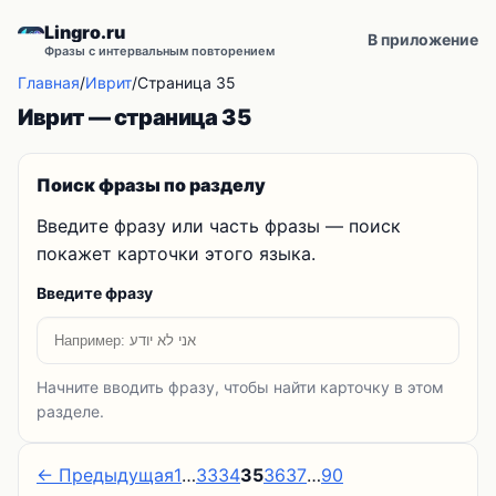
Lingro.ru
В приложение
Фразы с интервальным повторением
Главная
/
Иврит
/
Страница 35
Иврит — страница 35
Поиск фразы по разделу
Введите фразу или часть фразы — поиск
покажет карточки этого языка.
Введите фразу
Начните вводить фразу, чтобы найти карточку в этом
разделе.
← Предыдущая
1
…
33
34
35
36
37
…
90