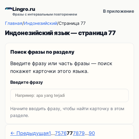
Lingro.ru
В приложение
Фразы с интервальным повторением
Главная
/
Индонезийский
/
Страница 77
Индонезийский язык — страница 77
Поиск фразы по разделу
Введите фразу или часть фразы — поиск
покажет карточки этого языка.
Введите фразу
Начните вводить фразу, чтобы найти карточку в этом
разделе.
← Предыдущая
1
…
75
76
77
78
79
…
90