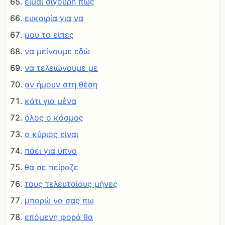
είμαι σίγουρη πως
ευκαιρία για να
μου το είπες
να μείνουμε εδώ
να τελειώνουμε με
αν ήμουν στη θέση
κάτι για μένα
όλος ο κόσμος
ο κύριος είναι
πάει για ύπνο
θα σε πείραζε
τους τελευταίους μήνες
μπορώ να σας πω
επόμενη φορά θα