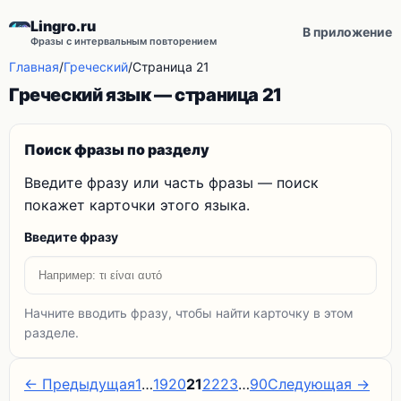
Lingro.ru
В приложение
Фразы с интервальным повторением
Главная
/
Греческий
/
Страница 21
Греческий язык — страница 21
Поиск фразы по разделу
Введите фразу или часть фразы — поиск
покажет карточки этого языка.
Введите фразу
Начните вводить фразу, чтобы найти карточку в этом
разделе.
← Предыдущая
1
…
19
20
21
22
23
…
90
Следующая →