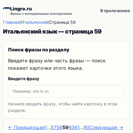
Lingro.ru
В приложение
Фразы с интервальным повторением
Главная
/
Итальянский
/
Страница 59
Итальянский язык — страница 59
Поиск фразы по разделу
Введите фразу или часть фразы — поиск
покажет карточки этого языка.
Введите фразу
Начните вводить фразу, чтобы найти карточку в этом
разделе.
← Предыдущая
1
…
57
58
59
60
61
…
90
Следующая →