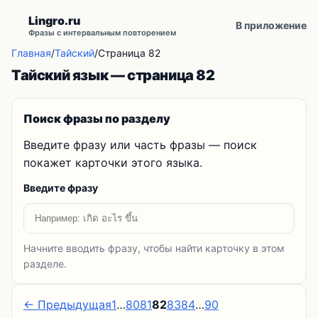
Lingro.ru
В приложение
Фразы с интервальным повторением
Главная
/
Тайский
/
Страница 82
Тайский язык — страница 82
Поиск фразы по разделу
Введите фразу или часть фразы — поиск
покажет карточки этого языка.
Введите фразу
Начните вводить фразу, чтобы найти карточку в этом
разделе.
← Предыдущая
1
…
80
81
82
83
84
…
90