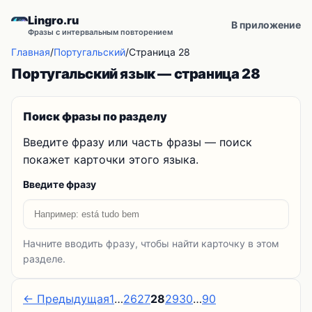
Lingro.ru
В приложение
Фразы с интервальным повторением
Главная
/
Португальский
/
Страница 28
Португальский язык — страница 28
Поиск фразы по разделу
Введите фразу или часть фразы — поиск
покажет карточки этого языка.
Введите фразу
Начните вводить фразу, чтобы найти карточку в этом
разделе.
← Предыдущая
1
…
26
27
28
29
30
…
90