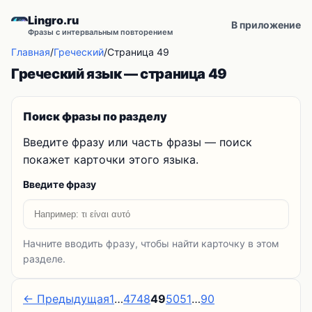
Lingro.ru
В приложение
Фразы с интервальным повторением
Главная
/
Греческий
/
Страница 49
Греческий язык — страница 49
Поиск фразы по разделу
Введите фразу или часть фразы — поиск
покажет карточки этого языка.
Введите фразу
Начните вводить фразу, чтобы найти карточку в этом
разделе.
← Предыдущая
1
…
47
48
49
50
51
…
90