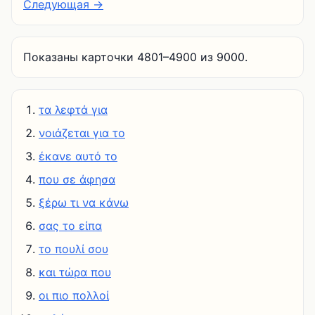
Следующая →
Показаны карточки 4801–4900 из 9000.
τα λεφτά για
νοιάζεται για το
έκανε αυτό το
που σε άφησα
ξέρω τι να κάνω
σας το είπα
το πουλί σου
και τώρα που
οι πιο πολλοί