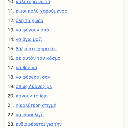
καλύτερα να το
είμαι πολύ χαρούμενος
όλη τη χώρα
να φύγουν από
να βγω μαζί
βάζω στοίχημα ότι
σε αυτόν τον κόσμο
να θες να
να φέρεσαι σαν
όπως έκανες με
κάνουν το ίδιο
η καλύτερη στιγμή
να είσαι λίγο
ενδιαφέρεται για την