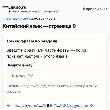
Lingro.ru
В приложение
Фразы с интервальным повторением
Главная
/
Китайский
/
Страница 9
Китайский язык — страница 9
Поиск фразы по разделу
Введите фразу или часть фразы — поиск
покажет карточки этого языка.
Введите фразу
Начните вводить фразу, чтобы найти карточку в этом
разделе.
← Предыдущая
1
…
7
8
9
10
11
…
90
Следующая →