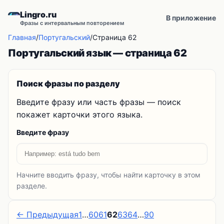
Lingro.ru
В приложение
Фразы с интервальным повторением
Главная
/
Португальский
/
Страница 62
Португальский язык — страница 62
Поиск фразы по разделу
Введите фразу или часть фразы — поиск
покажет карточки этого языка.
Введите фразу
Начните вводить фразу, чтобы найти карточку в этом
разделе.
← Предыдущая
1
…
60
61
62
63
64
…
90