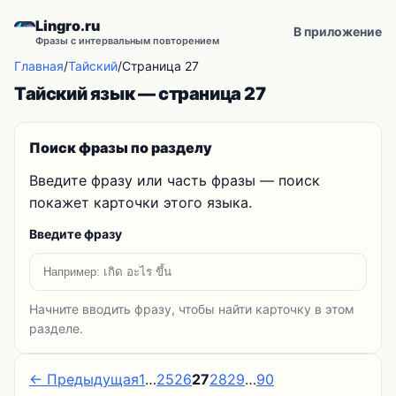
Lingro.ru
В приложение
Фразы с интервальным повторением
Главная
/
Тайский
/
Страница 27
Тайский язык — страница 27
Поиск фразы по разделу
Введите фразу или часть фразы — поиск
покажет карточки этого языка.
Введите фразу
Начните вводить фразу, чтобы найти карточку в этом
разделе.
← Предыдущая
1
…
25
26
27
28
29
…
90