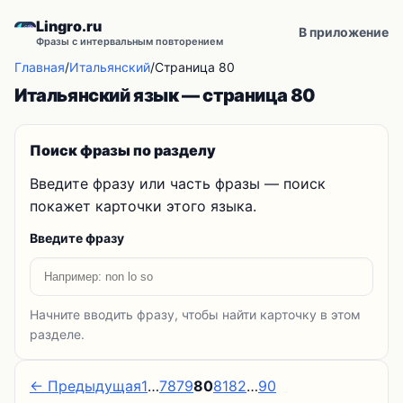
Lingro.ru
В приложение
Фразы с интервальным повторением
Главная
/
Итальянский
/
Страница 80
Итальянский язык — страница 80
Поиск фразы по разделу
Введите фразу или часть фразы — поиск
покажет карточки этого языка.
Введите фразу
Начните вводить фразу, чтобы найти карточку в этом
разделе.
← Предыдущая
1
…
78
79
80
81
82
…
90