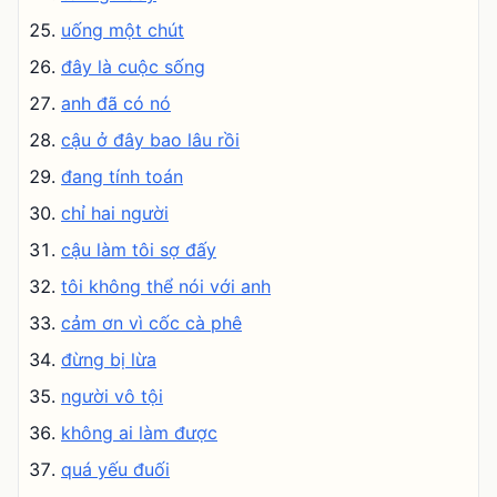
uống một chút
đây là cuộc sống
anh đã có nó
cậu ở đây bao lâu rồi
đang tính toán
chỉ hai người
cậu làm tôi sợ đấy
tôi không thể nói với anh
cảm ơn vì cốc cà phê
đừng bị lừa
người vô tội
không ai làm được
quá yếu đuối