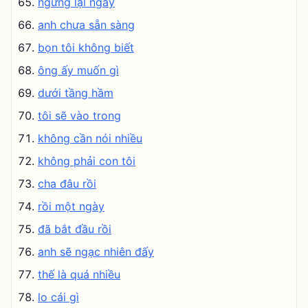
ngừng lại ngay
anh chưa sẵn sàng
bọn tôi không biết
ông ấy muốn gì
dưới tầng hầm
tôi sẽ vào trong
không cần nói nhiều
không phải con tôi
cha đâu rồi
rồi một ngày
đã bắt đầu rồi
anh sẽ ngạc nhiên đấy
thế là quá nhiều
lo cái gì