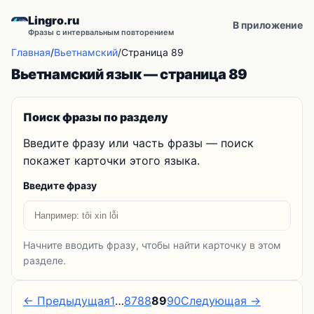
Lingro.ru
В приложение
Фразы с интервальным повторением
Главная
/
Вьетнамский
/
Страница 89
Вьетнамский язык — страница 89
Поиск фразы по разделу
Введите фразу или часть фразы — поиск
покажет карточки этого языка.
Введите фразу
Начните вводить фразу, чтобы найти карточку в этом
разделе.
← Предыдущая
1
…
87
88
89
90
Следующая →