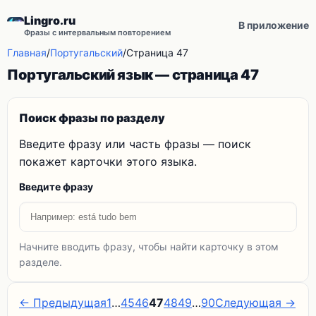
Lingro.ru
В приложение
Фразы с интервальным повторением
Главная
/
Португальский
/
Страница 47
Португальский язык — страница 47
Поиск фразы по разделу
Введите фразу или часть фразы — поиск
покажет карточки этого языка.
Введите фразу
Начните вводить фразу, чтобы найти карточку в этом
разделе.
← Предыдущая
1
…
45
46
47
48
49
…
90
Следующая →