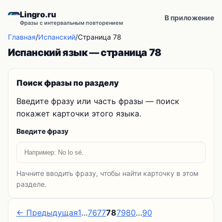
Lingro.ru
В приложение
Фразы с интервальным повторением
Главная
/
Испанский
/
Страница 78
Испанский язык — страница 78
Поиск фразы по разделу
Введите фразу или часть фразы — поиск
покажет карточки этого языка.
Введите фразу
Начните вводить фразу, чтобы найти карточку в этом
разделе.
← Предыдущая
1
…
76
77
78
79
80
…
90