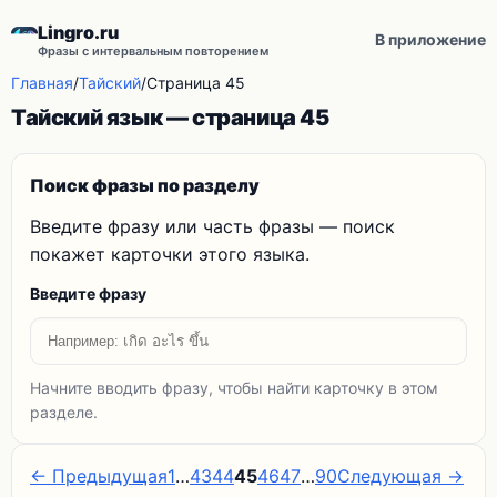
Lingro.ru
В приложение
Фразы с интервальным повторением
Главная
/
Тайский
/
Страница 45
Тайский язык — страница 45
Поиск фразы по разделу
Введите фразу или часть фразы — поиск
покажет карточки этого языка.
Введите фразу
Начните вводить фразу, чтобы найти карточку в этом
разделе.
← Предыдущая
1
…
43
44
45
46
47
…
90
Следующая →