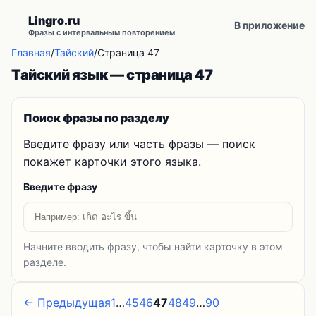
Lingro.ru
В приложение
Фразы с интервальным повторением
Главная
/
Тайский
/
Страница 47
Тайский язык — страница 47
Поиск фразы по разделу
Введите фразу или часть фразы — поиск
покажет карточки этого языка.
Введите фразу
Начните вводить фразу, чтобы найти карточку в этом
разделе.
← Предыдущая
1
…
45
46
47
48
49
…
90