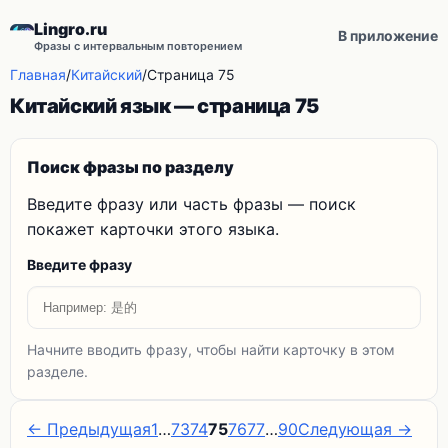
Lingro.ru
В приложение
Фразы с интервальным повторением
Главная
/
Китайский
/
Страница 75
Китайский язык — страница 75
Поиск фразы по разделу
Введите фразу или часть фразы — поиск
покажет карточки этого языка.
Введите фразу
Начните вводить фразу, чтобы найти карточку в этом
разделе.
← Предыдущая
1
…
73
74
75
76
77
…
90
Следующая →