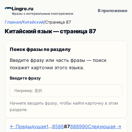
Lingro.ru
В приложение
Фразы с интервальным повторением
Главная
/
Китайский
/
Страница 87
Китайский язык — страница 87
Поиск фразы по разделу
Введите фразу или часть фразы — поиск
покажет карточки этого языка.
Введите фразу
Начните вводить фразу, чтобы найти карточку в этом
разделе.
← Предыдущая
1
…
85
86
87
88
89
90
Следующая →